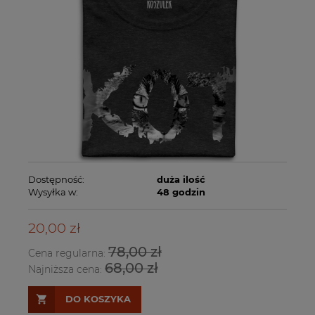
Dostępność:
duża ilość
Wysyłka w:
48 godzin
20,00 zł
78,00 zł
Cena regularna:
68,00 zł
Najniższa cena:
DO KOSZYKA