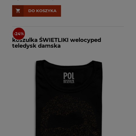
DO KOSZYKA
koszulka ŚWIETLIKI welocyped
teledysk damska