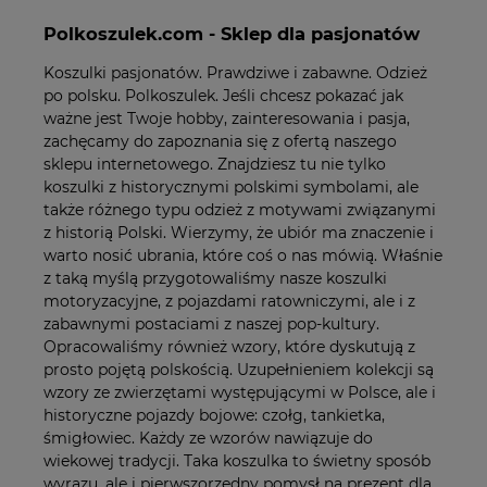
Polkoszulek.com - Sklep dla pasjonatów
Koszulki pasjonatów. Prawdziwe i zabawne. Odzież
po polsku. Polkoszulek. Jeśli chcesz pokazać jak
ważne jest Twoje hobby, zainteresowania i pasja,
zachęcamy do zapoznania się z ofertą naszego
sklepu internetowego. Znajdziesz tu nie tylko
koszulki z historycznymi polskimi symbolami, ale
także różnego typu odzież z motywami związanymi
z historią Polski. Wierzymy, że ubiór ma znaczenie i
warto nosić ubrania, które coś o nas mówią. Właśnie
z taką myślą przygotowaliśmy nasze koszulki
motoryzacyjne, z pojazdami ratowniczymi, ale i z
zabawnymi postaciami z naszej pop-kultury.
Opracowaliśmy również wzory, które dyskutują z
prosto pojętą polskością. Uzupełnieniem kolekcji są
wzory ze zwierzętami występującymi w Polsce, ale i
historyczne pojazdy bojowe: czołg, tankietka,
śmigłowiec. Każdy ze wzorów nawiązuje do
wiekowej tradycji. Taka koszulka to świetny sposób
wyrazu, ale i pierwszorzędny pomysł na prezent dla