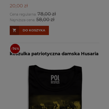
20,00 zł
78,00 zł
Cena regularna:
58,00 zł
Najniższa cena:
DO KOSZYKA
koszulka patriotyczna damska Husaria