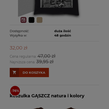
Dostępność:
duża ilość
Wysyłka w:
48 godzin
32,00 zł
47,00 zł
Cena regularna:
39,95 zł
Najniższa cena:
DO KOSZYKA
koszulka GĄSZCZ natura i kolory