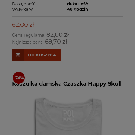
Dostępność:
duża ilość
Wysyłka w:
48 godzin
62,00 zł
82,00 zł
Cena regularna:
69,70 zł
Najniższa cena:
DO KOSZYKA
Koszulka damska Czaszka Happy Skull