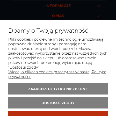
INFORMACJE
O NAS
Dbamy o Twoją prywatność
Pliki cookies i pokrewne im technologie umożliwiają
KONTAKT
poprawne działanie strony i pomagają nam
dostosować ofertę do Twoich potrzeb. Możesz
Masz jakieś pytania?
zaakceptować wykorzystanie przez nas wszystkich tych
Porozmawiajmy!
plików i przejść do sklepu lub dostosować użycie
plików do swoich preferencji, wybierając opcję
Tel.:
+48 517 496 899
"Dostosuj zgody".
Więcej o plikach cookies przeczytasz w naszej Polityce
E-mail:
sklep@polkoszulek.com
prywatności.
Obserwuj nas:
ZAAKCEPTUJ TYLKO NIEZBĘDNE
Zapisz się do 
newslettera
DOSTOSUJ ZGODY