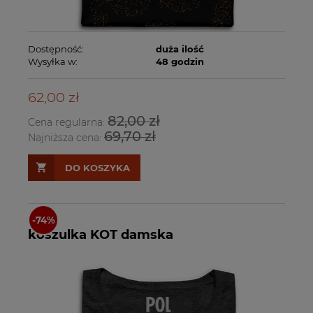
Dostępność:
duża ilość
Wysyłka w:
48 godzin
62,00 zł
82,00 zł
Cena regularna:
69,70 zł
Najniższa cena:
DO KOSZYKA
koszulka KOT damska