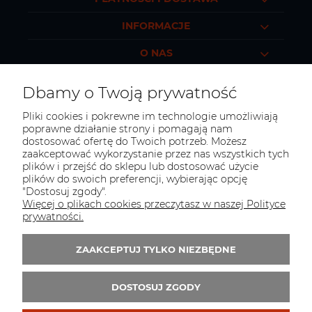
INFORMACJE
O NAS
Dbamy o Twoją prywatność
Pliki cookies i pokrewne im technologie umożliwiają
KONTAKT
poprawne działanie strony i pomagają nam
dostosować ofertę do Twoich potrzeb. Możesz
Masz jakieś pytania?
zaakceptować wykorzystanie przez nas wszystkich tych
Porozmawiajmy!
plików i przejść do sklepu lub dostosować użycie
plików do swoich preferencji, wybierając opcję
Tel.:
+48 517 496 899
"Dostosuj zgody".
E-mail:
sklep@polkoszulek.com
Więcej o plikach cookies przeczytasz w naszej Polityce
prywatności.
Obserwuj nas:
ZAAKCEPTUJ TYLKO NIEZBĘDNE
Zapisz się do 
newslettera
DOSTOSUJ ZGODY