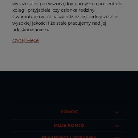
wyrazu, ale i pierwszorzędny pomysł na prezent dla
kolegi, przyjaciela, czy członka rodziny.
Gwarantujemy, że nasza odzież jest jednocześnie
wysokiej jakości i że stale pracujemy nad jej
udoskonalaniem.
czytaj więcej
POMOC
MOJE KONTO
PŁATNOŚCI I DOSTAWA