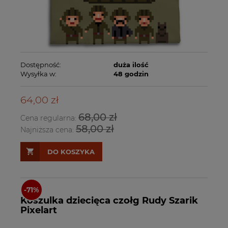
Dostępność:
duża ilość
Wysyłka w:
48 godzin
64,00 zł
68,00 zł
Cena regularna:
58,00 zł
Najniższa cena:
DO KOSZYKA
Koszulka dziecięca czołg Rudy Szarik
Pixelart