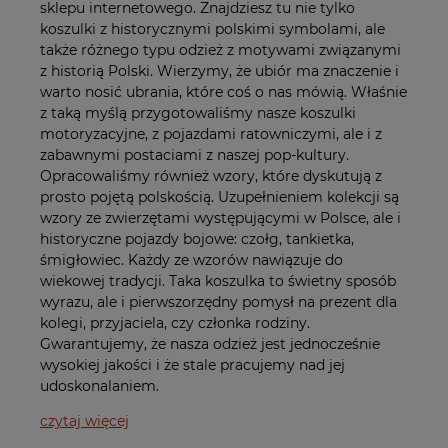
sklepu internetowego. Znajdziesz tu nie tylko
koszulki z historycznymi polskimi symbolami, ale
także różnego typu odzież z motywami związanymi
z historią Polski. Wierzymy, że ubiór ma znaczenie i
warto nosić ubrania, które coś o nas mówią. Właśnie
z taką myślą przygotowaliśmy nasze koszulki
motoryzacyjne, z pojazdami ratowniczymi, ale i z
zabawnymi postaciami z naszej pop-kultury.
Opracowaliśmy również wzory, które dyskutują z
prosto pojętą polskością. Uzupełnieniem kolekcji są
wzory ze zwierzętami występującymi w Polsce, ale i
historyczne pojazdy bojowe: czołg, tankietka,
śmigłowiec. Każdy ze wzorów nawiązuje do
wiekowej tradycji. Taka koszulka to świetny sposób
wyrazu, ale i pierwszorzędny pomysł na prezent dla
kolegi, przyjaciela, czy członka rodziny.
Gwarantujemy, że nasza odzież jest jednocześnie
wysokiej jakości i że stale pracujemy nad jej
udoskonalaniem.
czytaj więcej