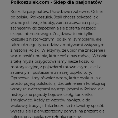
Polkoszulek.com - Sklep dla pasjonatów
Koszulki pasjonatów. Prawdziwe i zabawne. Odzież
po polsku. Polkoszulek. Jeśli chcesz pokazać jak
ważne jest Twoje hobby, zainteresowania i pasja,
zachęcamy do zapoznania się z ofertą naszego
sklepu internetowego. Znajdziesz tu nie tylko
koszulki z historycznymi polskimi symbolami, ale
także różnego typu odzież z motywami związanymi
z historią Polski. Wierzymy, że ubiór ma znaczenie i
warto nosić ubrania, które coś o nas mówią. Właśnie
z taką myślą przygotowaliśmy nasze koszulki
motoryzacyjne, z pojazdami ratowniczymi, ale i z
zabawnymi postaciami z naszej pop-kultury.
Opracowaliśmy również wzory, które dyskutują z
prosto pojętą polskością. Uzupełnieniem kolekcji są
wzory ze zwierzętami występującymi w Polsce, ale i
historyczne pojazdy bojowe: czołg, tankietka,
śmigłowiec. Każdy ze wzorów nawiązuje do
wiekowej tradycji. Taka koszulka to świetny sposób
wyrazu, ale i pierwszorzędny pomysł na prezent dla
kolegi, przyjaciela, czy członka rodziny.