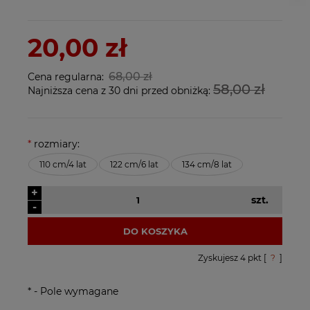
20,00 zł
68,00 zł
Cena regularna:
58,00 zł
Najniższa cena z 30 dni przed obniżką:
*
rozmiary:
110 cm/4 lat
122 cm/6 lat
134 cm/8 lat
+
szt.
-
DO KOSZYKA
Zyskujesz
4
pkt [
?
]
*
- Pole wymagane