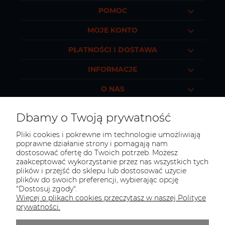
POMOC
MOJE KONTO
PŁATNOŚCI I DOSTAWA
INFORMACJE
O NAS
Dbamy o Twoją prywatność
Pliki cookies i pokrewne im technologie umożliwiają
KONTAKT
poprawne działanie strony i pomagają nam
dostosować ofertę do Twoich potrzeb. Możesz
Masz jakieś pytania?
zaakceptować wykorzystanie przez nas wszystkich tych
Porozmawiajmy!
plików i przejść do sklepu lub dostosować użycie
plików do swoich preferencji, wybierając opcję
Tel.:
+48 517 496 899
"Dostosuj zgody".
E-mail:
sklep@polkoszulek.com
Więcej o plikach cookies przeczytasz w naszej Polityce
prywatności.
Obserwuj nas: