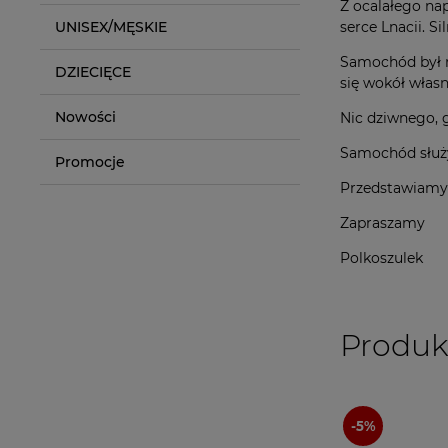
Z ocalałego na
UNISEX/MĘSKIE
serce Lnacii. S
Samochód był n
DZIECIĘCE
się wokół własne
Nowości
Nic dziwnego, 
Samochód służy
Promocje
Przedstawiamy 
Zapraszamy
Polkoszulek
Produk