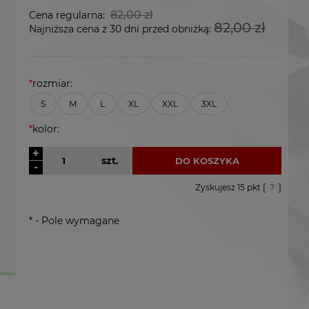
82,00 zł
Cena regularna:
82,00 zł
Najniższa cena z 30 dni przed obniżką:
*
rozmiar:
S
M
L
XL
XXL
3XL
*
kolor:
+
szt.
DO KOSZYKA
-
Zyskujesz
15
pkt [
?
]
*
- Pole wymagane