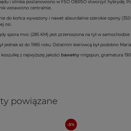
pędu i silnika postanowiono w FSO OBRSO stworzyć hybrydę. Po
ilnik wstawiono centralnie.
ie do końca wyważony i nawet absurdalnie szerokie opony (35
j osi.
gdy spora moc (285 KM) jest przenoszona na tył w samochodzie 
ł jednak aż do 1985 roku. Ostatnim kierowcą był podobno Mari
koszulkę z najwyższej jakości
bawełny
ringspun, gramatura 190
ty powiązane