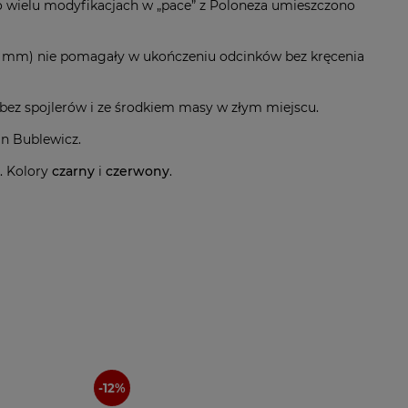
 wielu modyfikacjach w „pace” z Poloneza umieszczono
0 mm) nie pomagały w ukończeniu odcinków bez kręcenia
bez spojlerów i ze środkiem masy w złym miejscu.
an Bublewicz.
. Kolory
czarny
i
czerwony
.