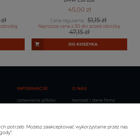
BMW E30 2,8t
45,00 zł
 zł
51,15 zł
Cena regularna:
 obniżką:
Najniższa cena z 30 dni przed obniżką:
47,15 zł
DO KOSZYKA
INFORMACJE
O NAS
Ustawienia plików
Kontakt i dane firmy
cookies
POLKOSZULEK: o nas
Cookies
tawy
Zwroty i reklamacje
ich potrzeb. Możesz zaakceptować wykorzystanie przez nas
Darmowe zwroty
gody".